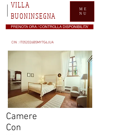
VILLA
ME
BUONINSEGNA
NU
PRENOTA ORA / CONTROLLA DISPONIBILITA'
CIN : IT052026B5MY7G6JUA
Camere
Con