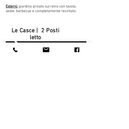
Esterni:
giardino privato sul retro con tavolo,
sedie, barbecue e completamente recintato.
Le Casce | 2 Posti
letto
Le Casce Casa Vacanze in Toscana
Posti letto 2, 55 mq.
Casa familiare, con camera doppia, cucina
abitabile, bagno.