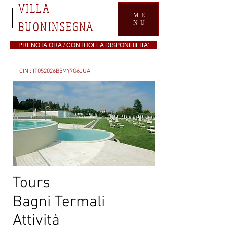
VILLA
ME
BUONINSEGNA
NU
PRENOTA ORA / CONTROLLA DISPONIBILITA'
CIN : IT052026B5MY7G6JUA
Tours
Bagni Termali
Attività