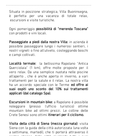
Situata in posizione strategica, Villa Buoninsegna,
è perfetta per una vacanza di totale relax,
escursioni e visite turistiche.
Ogni pomeriggio
possibilità di “merenda Toscana”
con prodotti e vini locali.
Passeggiate a piedi dalla nostra Villa:
in azienda è
possibile passeggiare lungo i numerosi sentieri, i
nostri vigneti o fino all'uliveto, costeggiando boschi
e campi coltivati.
Località termale:
la bellissima Rapolano "Antica
Querciolaia" (1 km), offre molte proposte per il
vero relax. Da una semplice nuotata nelle piscine
all'aperto , che è anche aperta in inverno, a vari
trattamenti per la salute e il relax. La nostra villa
ha un accordo speciale con le Terme
ed offre ai
suoi ospiti uno sconto del 10% sui trattamenti
applicati (dal catalogo Spa).
Escursioni in mountain bike:
a Rapolano è possibile
noleggiare (presso l'ufficio turistico) ottime
mountain bike ad ottimi prezzi. Le colline delle
Crete Senesi sono ottimi
itinerari per il ciclismo.​
Visita della città di Siena (mezza giornata):
visita
Siena con la guida della città autorizzata (una volta
a settimana, martedì), che ti porterà attraverso il