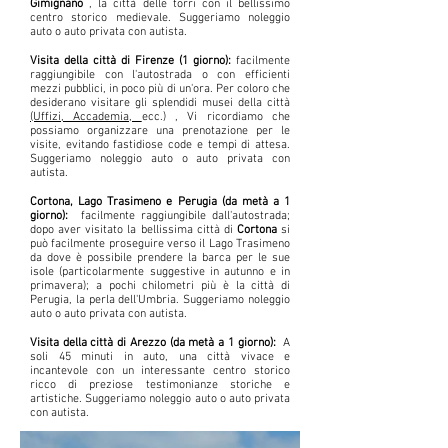
Gimignano
, la città delle torri con il bellissimo
centro storico medievale. Suggeriamo noleggio
auto o auto privata con autista.
Visita della città di Firenze (1 giorno):
facilmente
raggiungibile con l'autostrada o con efficienti
mezzi pubblici, in poco più di un'ora. Per coloro che
desiderano visitare gli splendidi musei della città
(Uffizi, Accademia,
ecc.) , Vi ricordiamo che
possiamo organizzare una prenotazione per le
visite, evitando fastidiose code e tempi di attesa.
Suggeriamo noleggio auto o auto privata con
autista.
Cortona, Lago Trasimeno e Perugia (da metà a 1
giorno):
facilmente raggiungibile dall'autostrada;
dopo aver visitato la bellissima città di
Cortona
si
può facilmente proseguire verso il Lago Trasimeno
da dove è possibile prendere la barca per le sue
isole (particolarmente suggestive in autunno e in
primavera); a pochi chilometri più è la città di
Perugia, la perla dell'Umbria. Suggeriamo noleggio
auto o auto privata con autista.
Visita della città di Arezzo (da metà a 1 giorno):
A
soli 45 minuti in auto, una città vivace e
incantevole con un interessante centro storico
ricco di preziose testimonianze storiche e
artistiche. Suggeriamo noleggio auto o auto privata
con autista.