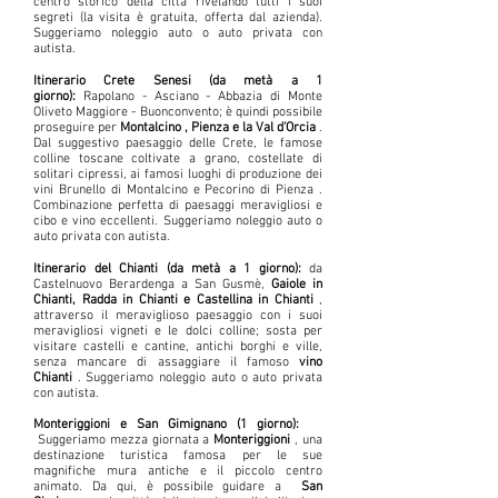
centro storico della città rivelando tutti i suoi
segreti (la visita è gratuita, offerta dal azienda).
Suggeriamo noleggio auto o auto privata con
autista.
Itinerario Crete Senesi (da metà a 1
giorno):
Rapolano - Asciano - Abbazia di Monte
Oliveto Maggiore - Buonconvento; è quindi possibile
proseguire per
Montalcino , Pienza e la Val d'Orcia
.
Dal suggestivo paesaggio delle Crete, le famose
colline toscane coltivate a grano, costellate di
solitari cipressi, ai famosi luoghi di produzione dei
vini Brunello di Montalcino e Pecorino di Pienza .
Combinazione perfetta di paesaggi meravigliosi e
cibo e vino eccellenti. Suggeriamo noleggio auto o
auto privata con autista.
Itinerario del Chianti (da metà a 1 giorno):
da
Castelnuovo Berardenga a San Gusmè,
Gaiole in
Chianti, Radda in Chianti e Castellina in Chianti
,
attraverso il meraviglioso paesaggio con i suoi
meravigliosi vigneti e le dolci colline; sosta per
visitare castelli e cantine, antichi borghi e ville,
senza mancare di assaggiare il famoso
vino
Chianti
. Suggeriamo noleggio auto o auto privata
con autista.
Monteriggioni e San Gimignano (1 giorno):
Suggeriamo mezza giornata a
Monteriggioni
, una
destinazione turistica famosa per le sue
magnifiche mura antiche e il piccolo centro
animato. Da qui, è possibile guidare a
San